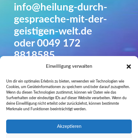
info@heilung-durch-
gespraeche-mit-der-
geistigen-welt.de
oder 0049 172
8818585.
Einwilligung verwalten
Sie sind jederzeit
willkommen!
Um dir ein optimales Erlebnis zu bieten, verwenden wir Technologien wie
Cookies, um Geräteinformationen zu speichern und/oder darauf zuzugreifen.
Wenn du diesen Technologien zustimmst, können wir Daten wie das
Surfverhalten oder eindeutige IDs auf dieser Website verarbeiten. Wenn du
Unsere Arbeit ist
deine Einwillligung nicht erteilst oder zurückziehst, können bestimmte
Merkmale und Funktionen beeinträchtigt werden.
ehrenamtlich.
Akzeptieren