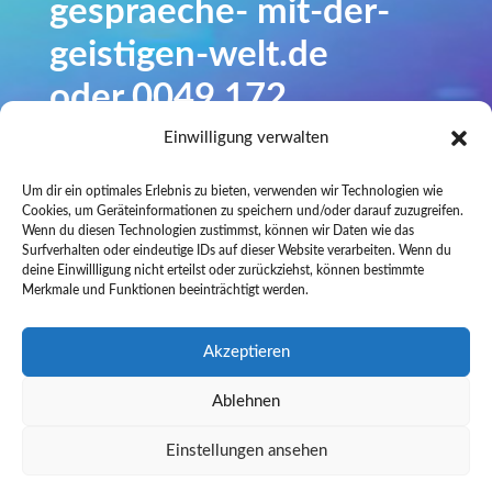
gespraeche- mit-der-
geistigen-welt.de
oder 0049 172
8818585.
Einwilligung verwalten
Sie sind jederzeit
Um dir ein optimales Erlebnis zu bieten, verwenden wir Technologien wie
Cookies, um Geräteinformationen zu speichern und/oder darauf zuzugreifen.
Wenn du diesen Technologien zustimmst, können wir Daten wie das
willkommen!
Surfverhalten oder eindeutige IDs auf dieser Website verarbeiten. Wenn du
deine Einwillligung nicht erteilst oder zurückziehst, können bestimmte
Merkmale und Funktionen beeinträchtigt werden.
Unsere Arbeit ist
ehrenamtlich.
Akzeptieren
Ablehnen
Impressum
|
Datenschutz
|
Cookie
Einstellungen ansehen